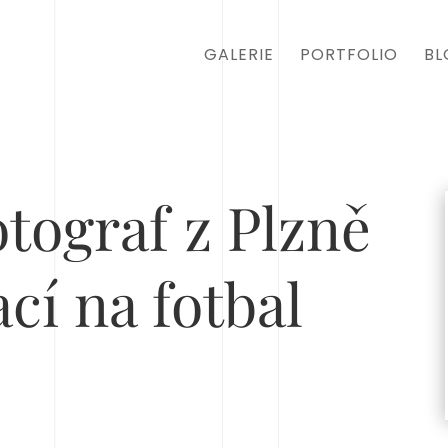
GALERIE
PORTFOLIO
BL
otograf z Plzně
ací na fotbal