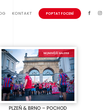
OG
KONTAKT
POPTAT FOCENÍ


PLZEŇ & BRNO – POCHOD