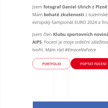
Jsem
fotograf Daniel Ulrich z Plzně
Mám
bohaté zkušenosti
z tuzemské,
evropský šampionát EURO 2024 a finá
Jsem člen
Klubu sportovních novin
AIPS
. Focení je moje srdeční záleži
tvořit. Mám rád
#EmoceNaFotce
PORTFOLIO
POPTAT FOCENÍ