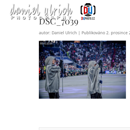
DSC_7039
autor:
Daniel Ulrich
|
2. prosince