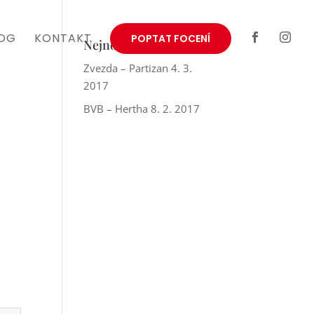
OG
KONTAKT
POPTAT FOCENÍ


Nejnovější reporty
Zvezda – Partizan 4. 3.
2017
BVB – Hertha 8. 2. 2017