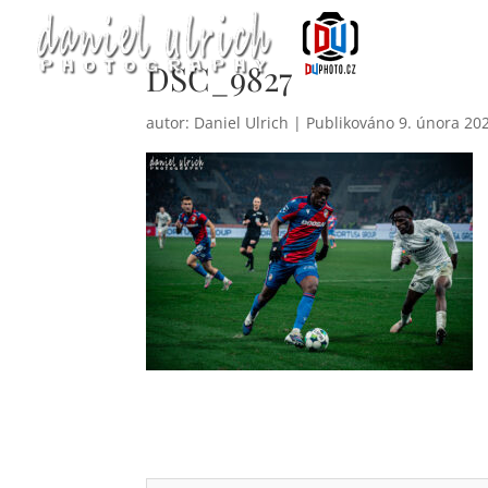
DSC_9827
autor:
Daniel Ulrich
|
9. února 20