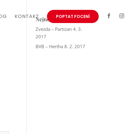
OG
KONTAKT
POPTAT FOCENÍ


Nejnovější reporty
Zvezda – Partizan 4. 3.
2017
BVB – Hertha 8. 2. 2017