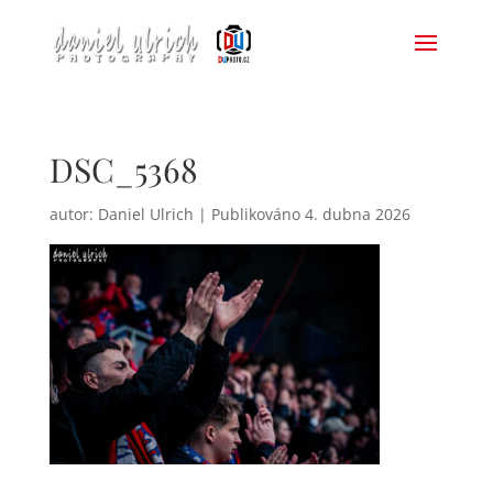
DSC_5368
autor:
Daniel Ulrich
|
4. dubna 2026